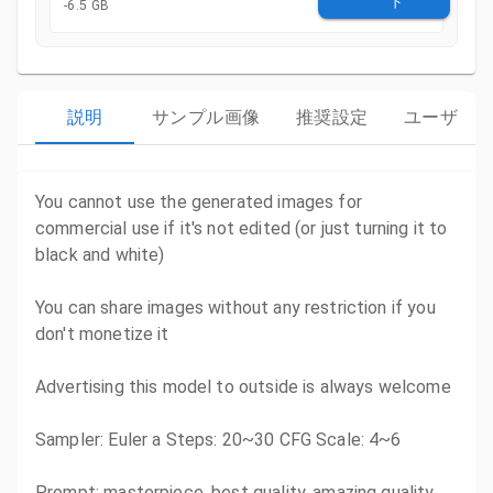
ド
-
6.5 GB
説明
サンプル画像
推奨設定
ユーザー
You cannot use the generated images for
commercial use if it's not edited (or just turning it to
black and white)
You can share images without any restriction if you
don't monetize it
Advertising this model to outside is always welcome
Sampler: Euler a Steps: 20~30 CFG Scale: 4~6
Prompt: masterpiece, best quality, amazing quality,