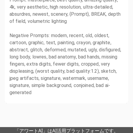
4k, very aesthetic, high resolution, ultra-detailed,
absurdres, newest, scenery, {Prompt}, BREAK, depth
of field, volumetric lighting
Negative Prompts: modern, recent, old, oldest,
cartoon, graphic, text, painting, crayon, graphite,
abstract, glitch, deformed, mutated, ugly, disfigured,
long body, lowres, bad anatomy, bad hands, missing
fingers, extra digits, fewer digits, cropped, very
displeasing, (worst quality, bad quality:1.2), sketch,
jpeg artifacts, signature, watermark, username,
signature, simple background, conjoined, bad ai-
generated
「アワートAI」はAI活用プラットフォームです。